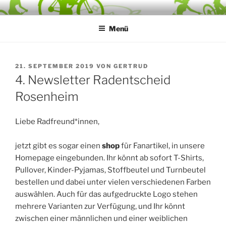
Zum
RADENTSCHEID ROSENHEIM
… auf zum Bürgerbegehren
Inhalt
Menü
springen
VERÖFFENTLICHT
21. SEPTEMBER 2019
VON
GERTRUD
AM
4. Newsletter Radentscheid
Rosenheim
Liebe Radfreund*innen,
jetzt gibt es sogar einen
shop
für Fanartikel, in unsere
Homepage eingebunden. Ihr könnt ab sofort T-Shirts,
Pullover, Kinder-Pyjamas, Stoffbeutel und Turnbeutel
bestellen und dabei unter vielen verschiedenen Farben
auswählen. Auch für das aufgedruckte Logo stehen
mehrere Varianten zur Verfügung, und Ihr könnt
zwischen einer männlichen und einer weiblichen