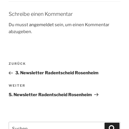
Schreibe einen Kommentar
Du musst
angemeldet
sein, um einen Kommentar
abzugeben.
Beitragsnavigation
Vorheriger
ZURÜCK
Beitrag
3. Newsletter Radentscheid Rosenheim
Nächster
WEITER
Beitrag
5. Newsletter Radentscheid Rosenheim
Suche
Suche