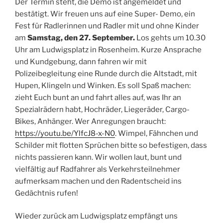
Der Termin steht, die Demo ist angemeldet und
bestätigt. Wir freuen uns auf eine Super- Demo, ein
Fest für Radlerinnen und Radler mit und ohne Kinder
am
Samstag, den 27. September.
Los gehts um 10.30
Uhr am Ludwigsplatz in Rosenheim. Kurze Ansprache
und Kundgebung, dann fahren wir mit
Polizeibegleitung eine Runde durch die Altstadt, mit
Hupen, Klingeln und Winken. Es soll Spaß machen:
zieht Euch bunt an und fahrt alles auf, was Ihr an
Spezialrädern habt, Hochräder, Liegeräder, Cargo-
Bikes, Anhänger. Wer Anregungen braucht:
https://youtu.be/YlfcJ8-x-N0
. Wimpel, Fähnchen und
Schilder mit flotten Sprüchen bitte so befestigen, dass
nichts passieren kann. Wir wollen laut, bunt und
vielfältig auf Radfahrer als Verkehrsteilnehmer
aufmerksam machen und den Radentscheid ins
Gedächtnis rufen!
Wieder zurück am Ludwigsplatz empfängt uns