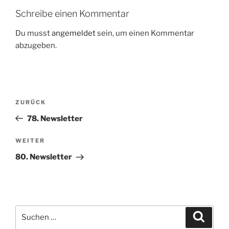
Schreibe einen Kommentar
Du musst
angemeldet
sein, um einen Kommentar
abzugeben.
Beitragsnavigation
Vorheriger
ZURÜCK
Beitrag
78. Newsletter
Nächster
WEITER
Beitrag
80. Newsletter
Suche
Suche
nach: