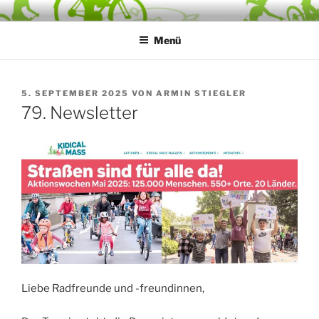
Zum
RADENTSCHEID ROSENHEIM
… auf zum Bürgerbegehren
Inhalt
Menü
springen
VERÖFFENTLICHT
5. SEPTEMBER 2025
VON
ARMIN STIEGLER
AM
79. Newsletter
Liebe Radfreunde und -freundinnen,